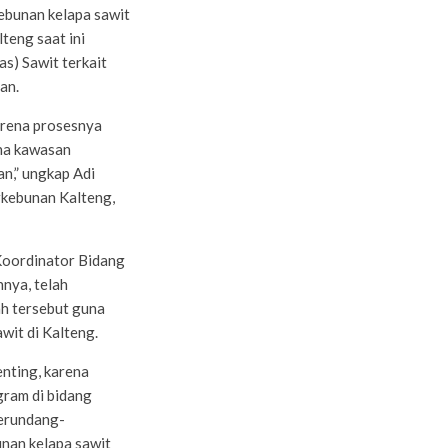
ebunan kelapa sawit
teng saat ini
as) Sawit terkait
an.
karena prosesnya
ana kawasan
n,” ungkap Adi
rkebunan Kalteng,
Koordinator Bidang
nya, telah
ah tersebut guna
wit di Kalteng.
enting, karena
ram di bidang
perundang-
nan kelapa sawit