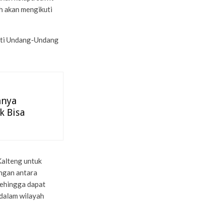
h akan mengikuti
kuti Undang-Undang
hnya
k Bisa
Kalteng untuk
ngan antara
sehingga dapat
 dalam wilayah