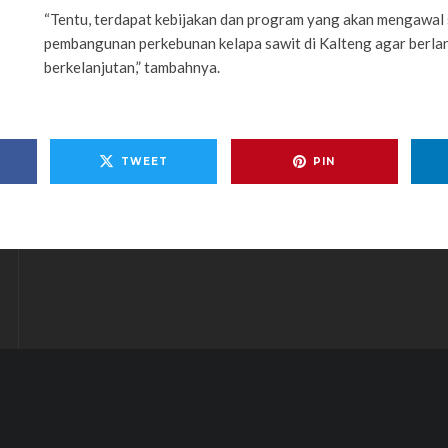
“Tentu, terdapat kebijakan dan program yang akan mengawal
pembangunan perkebunan kelapa sawit di Kalteng agar berla
berkelanjutan,” tambahnya.
TWEET
PIN