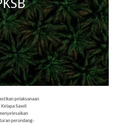
PKSB
astikan pelaksanaan
 Kelapa Sawit
menyelesaikan
aturan perundang-