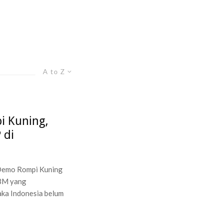
A to Z
i Kuning,
 di
 Demo Rompi Kuning
BBM yang
aka Indonesia belum